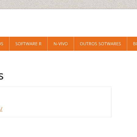
OS
SOFTWARE R
N-VIVO
OUTROS SOTWARES
B
s
s/