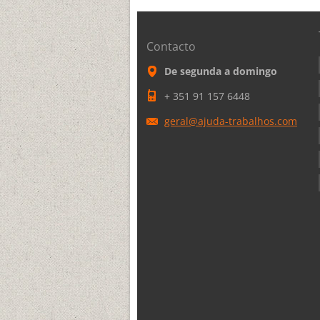
Contacto
De segunda a domingo
+ 351 91 157 6448
geral@aj
uda-trab
alhos.co
m