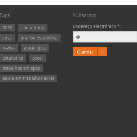
Tags
Subscreva
Endereço electrónico *:
SPSS
consultoria
spss
analise estatistica
n-vivo
ajuda spss
Guardar
estatistica
excel
trabalhos em spss
ajuda em trabalhos excel