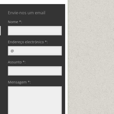
Envie-nos um email
Nome *:
Endereço electrónico *:
Assunto *:
Mensagem *: