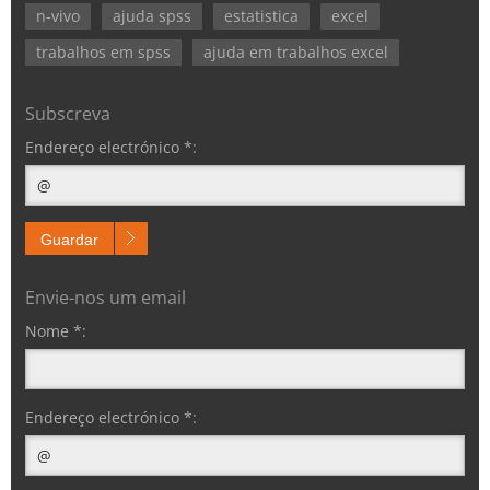
n-vivo
ajuda spss
estatistica
excel
trabalhos em spss
ajuda em trabalhos excel
Subscreva
Endereço electrónico *:
Guardar
Envie-nos um email
Nome *:
Endereço electrónico *: