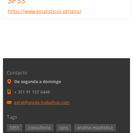
SPSS
https://www.estatisticos.pt/spss/
Contacto
De segunda a domingo
+ 351 91 157 6448
geral@aj
uda-trab
alhos.co
m
Tags
SPSS
consultoria
spss
analise estatistica