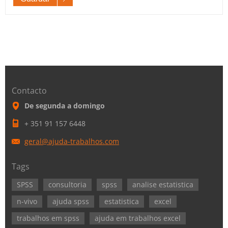
Contacto
De segunda a domingo
+ 351 91 157 6448
geral@aj
uda-trab
alhos.co
m
Tags
SPSS
consultoria
spss
analise estatistica
n-vivo
ajuda spss
estatistica
excel
trabalhos em spss
ajuda em trabalhos excel