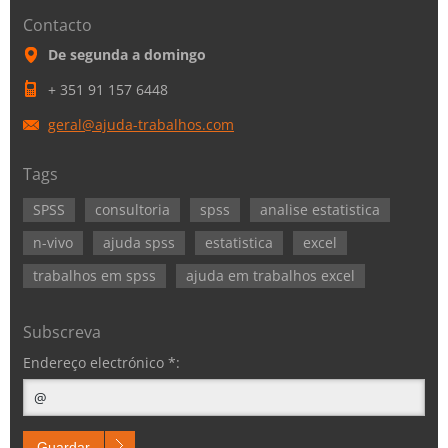
Contacto
De segunda a domingo
+ 351 91 157 6448
geral@aj
uda-trab
alhos.co
m
Tags
SPSS
consultoria
spss
analise estatistica
n-vivo
ajuda spss
estatistica
excel
trabalhos em spss
ajuda em trabalhos excel
Subscreva
Endereço electrónico *:
Guardar